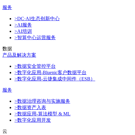
服务
>DC·AI生态创新中心
>AI服务
>AI培训
>智算中心运营服务
数据
产品及解决方案
>数据安全管控平台
>数字化应用-Bluenic客户数据平台
>数字化应用-云捷集成中间件（ESB）
服务
>数据治理咨询与实施服务
>数据资产入表
>数据应用-算法模型 & ML
>数字化应用开发
云