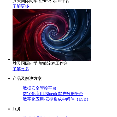
胜天国际问学 企业级Agent中台
了解更多
胜天国际问学 智能流程工作台
了解更多
产品及解决方案
数据安全管控平台
数字化应用-Bluenic客户数据平台
数字化应用-云捷集成中间件（ESB）
服务