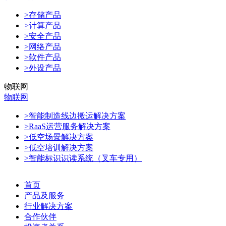
>存储产品
>计算产品
>安全产品
>网络产品
>软件产品
>外设产品
物联网
物联网
>智能制造线边搬运解决方案
>RaaS运营服务解决方案
>低空场景解决方案
>低空培训解决方案
>智能标识识读系统（叉车专用）
首页
产品及服务
行业解决方案
合作伙伴